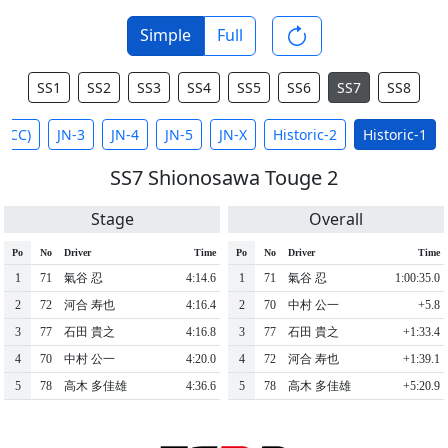
Simple
Full
SS1
SS2
SS3
SS4
SS5
SS6
SS7
SS8
(MCC)
JN-3
JN-4
JN-5
JN-X
Historic-2
Historic-1
SS7 Shionosawa Touge 2
Stage
Overall
Po
No
Driver
Time
Po
No
Driver
Time
1
71
氣谷 忍
4:14.6
1
71
氣谷 忍
1:00:35.0
2
72
河合 寿也
4:16.4
2
70
中村 公一
+5.8
3
77
石田 貴之
4:16.8
3
77
石田 貴之
+1:33.4
4
70
中村 公一
4:20.0
4
72
河合 寿也
+1:39.1
5
78
高木 多佳雄
4:36.6
5
78
高木 多佳雄
+5:20.9