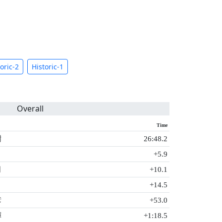
oric-2
Historic-1
Overall
Time
樹
26:48.2
+5.9
司
+10.1
+14.5
彦
+53.0
輝
+1:18.5