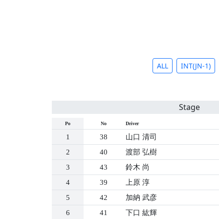
ALL
INT(JN-1)
Stage
Po
No
Driver
1
38
山口 清司
2
40
渡部 弘樹
3
43
鈴木 尚
4
39
上原 淳
5
42
加納 武彦
6
41
下口 紘輝