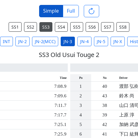
Simple
Full
SS1
SS2
SS3
SS4
SS5
SS6
SS7
SS8
INT
JN-2
JN-2(MCC)
JN-3
JN-4
JN-5
JN-X
Hist
SS3 Old Usui Touge 2
Time
Po
No
Driver
7:08.9
1
40
渡部 弘
7:09.6
2
43
鈴木 尚
7:11.7
3
38
山口 清
7:17.7
4
39
上原 淳
7:25.1
5
42
加納 武
7:25.9
6
41
下口 紘