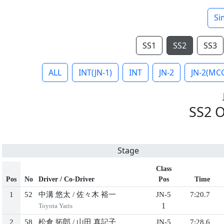
Si
SS1
SS2
SS3
ALL
INT(JN-1)
INT
JN-2
JN-2(MC
SS2 O
Stage
Class
Pos
No
Driver / Co-Driver
Pos
Time
1
52
中溝 悠太
/
佐々木 裕一
JN-5
7:20.7
1
Toyota Yaris
2
58
松倉 拓郎
/
山田 真記子
JN-5
7:28.6