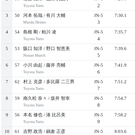
2
Toyota Yaris
3
50
河本 拓哉
/
有川 大輔
JN-5
7:30.1
3
Mazda Demio
4
54
島根 剛
/
粕川 凌
JN-5
7:35.7
4
Toyota Yaris
5
53
阪口 知洋
/
野口 智恵美
JN-5
7:39.6
5
Nissan March
6
57
小川 由起
/
藤井 亮輔
JN-5
7:41.9
6
Toyota Yaris
7
62
村上 克彦
/
多比羅 二三男
JN-5
7:51.2
7
Toyota Yaris
8
59
南久松 奈々
/
坂井 智幸
JN-5
7:54.7
8
Toyota Yaris
9
56
本名 修也
/
湊 比呂美
JN-5
7:58.2
9
Toyota Yaris
10
61
吉野 政浩
/
鍋倉 正彦
JN-5
8:03.6