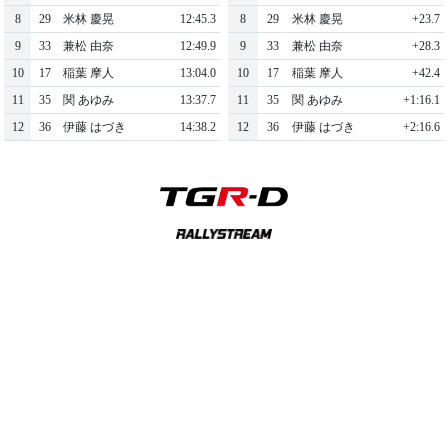
8
29
米林 慶晃
12:45.3
8
29
米林 慶晃
+23.7
9
33
兼松 由奈
12:49.9
9
33
兼松 由奈
+28.3
10
17
稲葉 摩人
13:04.0
10
17
稲葉 摩人
+42.4
11
35
関 あゆみ
13:37.7
11
35
関 あゆみ
+1:16.1
12
36
伊藤 はづき
14:38.2
12
36
伊藤 はづき
+2:16.6