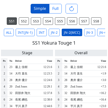
Simple
Full
SS1
SS2
SS3
SS4
SS5
SS6
SS7
SS8
ALL
INT(JN-1)
INT
JN-2
JN-2(MCC)
JN-3
JN-4
SS1 Yokura Touge 1
Stage
Overall
Po
No
Driver
Time
Po
No
Driver
Time
1
23
最上 佳樹
12:21.6
1
23
最上 佳樹
12:21.6
2
14
大竹 直生
12:23.5
2
14
大竹 直生
+1.9
3
28
奥井 優介
12:24.6
3
28
奥井 優介
+3.0
4
20
Zeal Jones
12:29.1
4
20
Zeal Jones
+7.5
5
32
田部井 翔大
12:37.8
5
32
田部井 翔大
+16.2
6
24
長尾 綱也
12:38.0
6
24
長尾 綱也
+16.4
7
34
平川 真子
12:44.6
7
34
平川 真子
+23.0