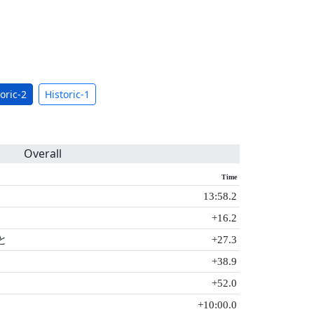
oric-2
Historic-1
Overall
Time
13:58.2
+16.2
と
+27.3
+38.9
+52.0
+10:00.0