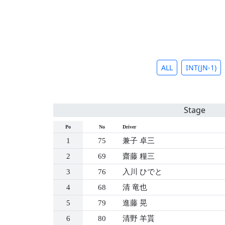
ALL
INT(JN-1)
Stage
Po
No
Driver
1
75
兼子 卓三
2
69
齋藤 糧三
3
76
入川 ひでと
4
68
清 竜也
5
79
進藤 晃
6
80
清野 羊貰