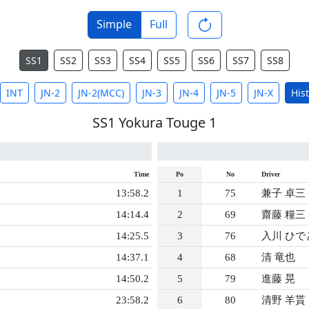
Simple
Full
SS1
SS2
SS3
SS4
SS5
SS6
SS7
SS8
INT
JN-2
JN-2(MCC)
JN-3
JN-4
JN-5
JN-X
Hist
SS1 Yokura Touge 1
Time
Po
No
Driver
13:58.2
1
75
兼子 卓三
14:14.4
2
69
齋藤 糧三
14:25.5
3
76
入川 ひで
14:37.1
4
68
清 竜也
14:50.2
5
79
進藤 晃
23:58.2
6
80
清野 羊貰