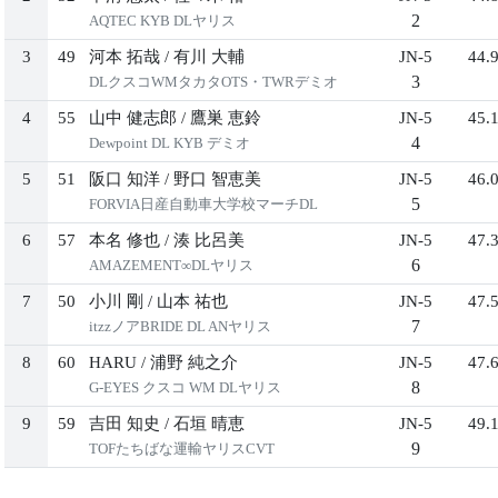
2
AQTEC KYB DLヤリス
3
49
河本 拓哉
/
有川 大輔
JN-5
44.
3
DLクスコWMタカタOTS・TWRデミオ
4
55
山中 健志郎
/
鷹巣 恵鈴
JN-5
45.
4
Dewpoint DL KYB デミオ
5
51
阪口 知洋
/
野口 智恵美
JN-5
46.
5
FORVIA日産自動車大学校マーチDL
6
57
本名 修也
/
湊 比呂美
JN-5
47.
6
AMAZEMENT∞DLヤリス
7
50
小川 剛
/
山本 祐也
JN-5
47.
7
itzzノアBRIDE DL ANヤリス
8
60
HARU
/
浦野 純之介
JN-5
47.
8
G-EYES クスコ WM DLヤリス
9
59
吉田 知史
/
石垣 晴恵
JN-5
49.
9
TOFたちばな運輸ヤリスCVT