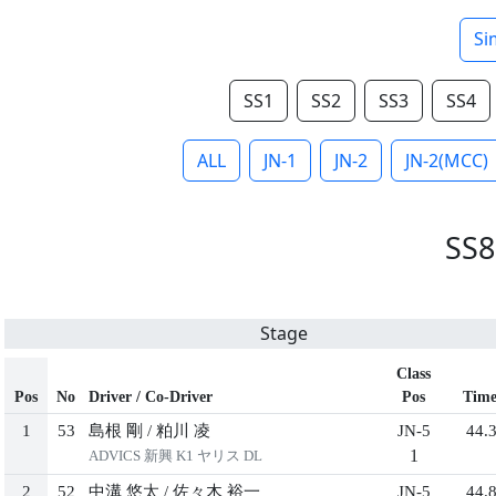
Si
SS1
SS2
SS3
SS4
ALL
JN-1
JN-2
JN-2(MCC)
SS8
Stage
Class
Pos
No
Driver / Co-Driver
Pos
Tim
1
53
島根 剛
/
粕川 凌
JN-5
44.
1
ADVICS 新興 K1 ヤリス DL
2
52
中溝 悠太
/
佐々木 裕一
JN-5
44.