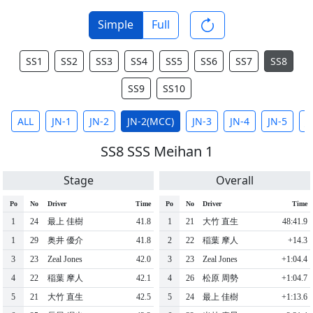
Simple
Full
SS1
SS2
SS3
SS4
SS5
SS6
SS7
SS8
SS9
SS10
ALL
JN-1
JN-2
JN-2(MCC)
JN-3
JN-4
JN-5
J
SS8 SSS Meihan 1
Stage
Overall
Po
No
Driver
Time
Po
No
Driver
Time
1
24
最上 佳樹
41.8
1
21
大竹 直生
48:41.9
1
29
奥井 優介
41.8
2
22
稲葉 摩人
+14.3
3
23
Zeal Jones
42.0
3
23
Zeal Jones
+1:04.4
4
22
稲葉 摩人
42.1
4
26
松原 周勢
+1:04.7
5
21
大竹 直生
42.5
5
24
最上 佳樹
+1:13.6