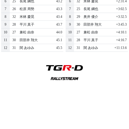
6
25
長尾 綱也
43.2
6
32
米林 慶晃
+2:31.4
7
26
松原 周勢
43.3
7
25
長尾 綱也
+3:02.5
8
32
米林 慶晃
43.4
8
29
奥井 優介
+3:32.5
9
28
平川 真子
43.7
9
30
田部井 翔大
+3:45.3
10
27
兼松 由奈
44.0
10
27
兼松 由奈
+4:10.1
11
30
田部井 翔大
45.1
11
28
平川 真子
+4:16.7
12
31
関 あゆみ
45.5
12
31
関 あゆみ
+11:13.6