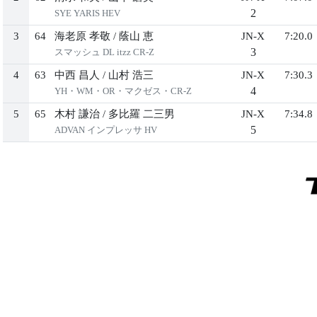
2
SYE YARIS HEV
3
64
海老原 孝敬
/
蔭山 恵
JN-X
7:20.0
3
スマッシュ DL itzz CR-Z
4
63
中西 昌人
/
山村 浩三
JN-X
7:30.3
4
YH・WM・OR・マクゼス・CR-Z
5
65
木村 謙治
/
多比羅 二三男
JN-X
7:34.8
5
ADVAN インプレッサ HV