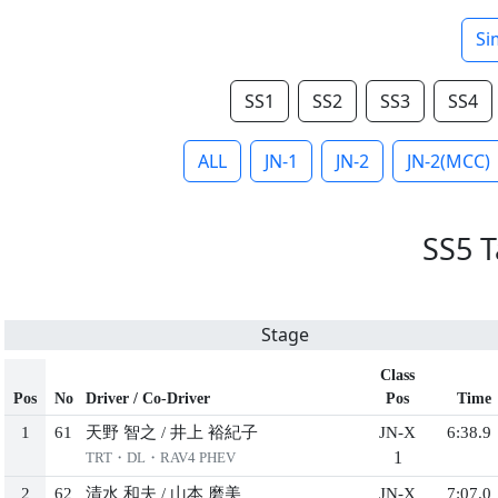
Si
SS1
SS2
SS3
SS4
ALL
JN-1
JN-2
JN-2(MCC)
SS5 T
Stage
Class
Pos
No
Driver / Co-Driver
Pos
Time
1
61
天野 智之
/
井上 裕紀子
JN-X
6:38.9
1
TRT・DL・RAV4 PHEV
2
62
清水 和夫
/
山本 磨美
JN-X
7:07.0