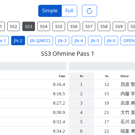
Simple
Full
1
SS2
SS3
SS4
SS5
SS6
SS7
SS8
SS9
S
N-1
JN-2
JN-2(MCC)
JN-3
JN-4
JN-5
JN-X
OPEN
SS3 Ohmine Pass 1
Time
Po
No
Driver
8:16.4
1
12
貝原 
8:18.5
2
15
内藤 
8:27.2
3
19
吉原 
8:30.9
4
21
大竹 
8:32.4
5
17
石川 
8:34.2
6
22
稲葉 