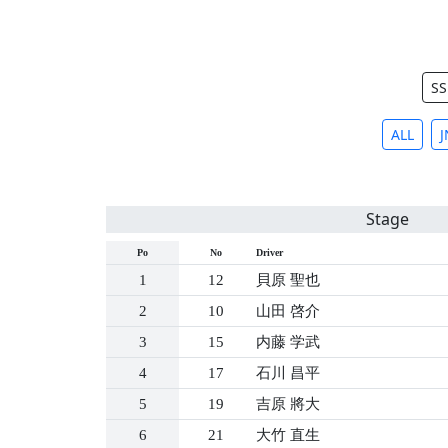
SS
ALL
J
Stage
Po
No
Driver
1
12
貝原 聖也
2
10
山田 啓介
3
15
内藤 学武
4
17
石川 昌平
5
19
吉原 將大
6
21
大竹 直生