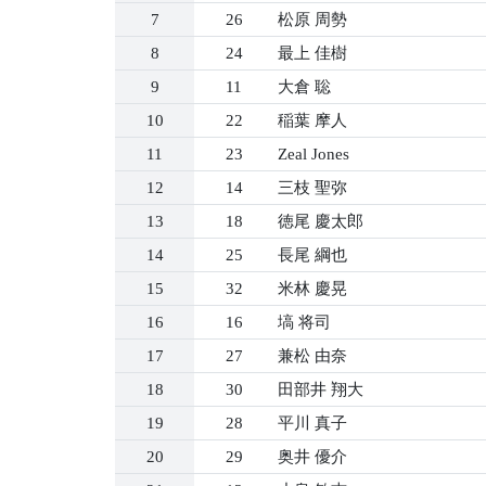
7
26
松原 周勢
8
24
最上 佳樹
9
11
大倉 聡
10
22
稲葉 摩人
11
23
Zeal Jones
12
14
三枝 聖弥
13
18
徳尾 慶太郎
14
25
長尾 綱也
15
32
米林 慶晃
16
16
塙 将司
17
27
兼松 由奈
18
30
田部井 翔大
19
28
平川 真子
20
29
奥井 優介