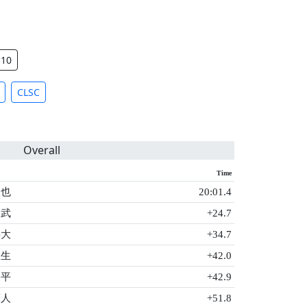
S10
CLSC
Overall
Time
聖也
20:01.4
学武
+24.7
將大
+34.7
直生
+42.0
昌平
+42.9
摩人
+51.8