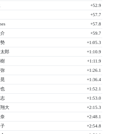
聡
+52.9
司
+57.7
nes
+57.8
啓介
+59.7
周勢
+1:05.3
慶太郎
+1:10.9
佳樹
+1:11.9
聖弥
+1:26.1
慶晃
+1:36.4
綱也
+1:52.1
敏志
+1:53.0
 翔大
+2:15.3
由奈
+2:48.1
真子
+2:54.8