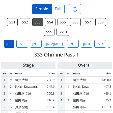
Simple
Full
SS1
SS2
SS3
SS4
SS5
SS6
SS7
SS8
SS9
SS10
ALL
JN-1
JN-2
JN-2(MCC)
JN-3
JN-4
JN-5
J
SS3 Ohmine Pass 1
Stage
Overall
Po
No
Driver
Time
Po
No
Driver
Time
1
9
新井 大輝
7:38.9
1
9
新井 大輝
18:20.8
2
2
Heikki Kovalainen
7:48.0
2
2
Heikki Kovalainen
+27.5
3
4
奴田原 文雄
7:55.8
3
4
奴田原 文雄
+38.1
4
1
勝田 範彦
8:00.9
4
1
勝田 範彦
+45.2
5
12
貝原 聖也
8:16.4
5
3
鎌田 卓麻
+1:31.3