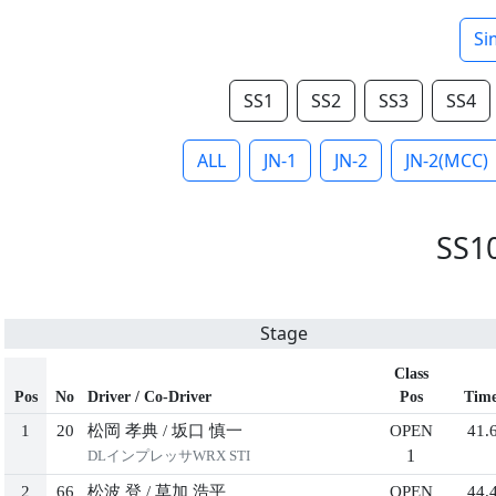
Si
SS1
SS2
SS3
SS4
ALL
JN-1
JN-2
JN-2(MCC)
SS1
Stage
Class
Pos
No
Driver / Co-Driver
Pos
Tim
1
20
松岡 孝典
/
坂口 慎一
OPEN
41.
1
DLインプレッサWRX STI
2
66
松波 登
/
草加 浩平
OPEN
44.