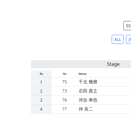
SS
ALL
J
Stage
Po
No
Driver
1
75
千北 幾麿
2
73
石田 貴之
2
76
河合 寿也
4
77
仲 良二