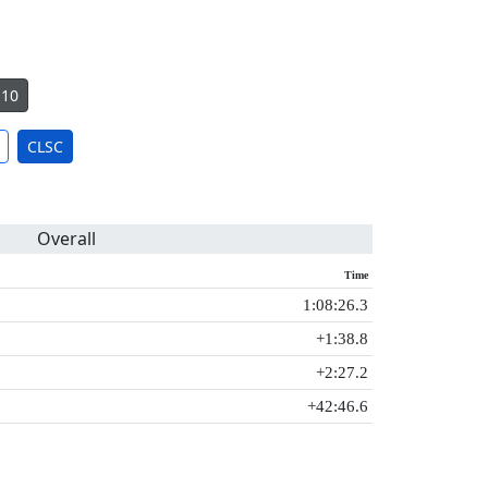
S10
CLSC
Overall
Time
1:08:26.3
+1:38.8
+2:27.2
+42:46.6