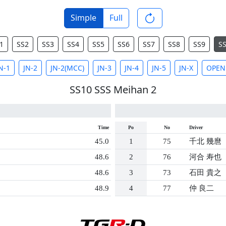
Simple
Full
1
SS2
SS3
SS4
SS5
SS6
SS7
SS8
SS9
S
N-1
JN-2
JN-2(MCC)
JN-3
JN-4
JN-5
JN-X
OPEN
SS10 SSS Meihan 2
Time
Po
No
Driver
45.0
1
75
千北 幾麿
48.6
2
76
河合 寿也
48.6
3
73
石田 貴之
48.9
4
77
仲 良二