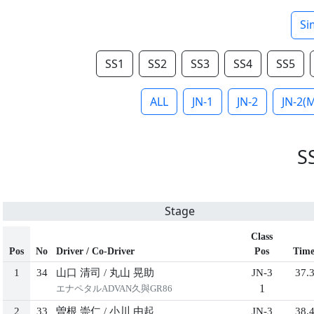
Si
SS1
SS2
SS3
SS4
SS5
ALL
JN-1
JN-2
JN-2(
S
Stage
Class
Pos
No
Driver / Co-Driver
Pos
Tim
1
34
⼭⼝ 清司
/
丸⼭ 晃助
JN-3
37.
1
エナペタルADVAN久與GR86
2
33
曽根 崇仁
/
⼩川 由起
JN-3
38.