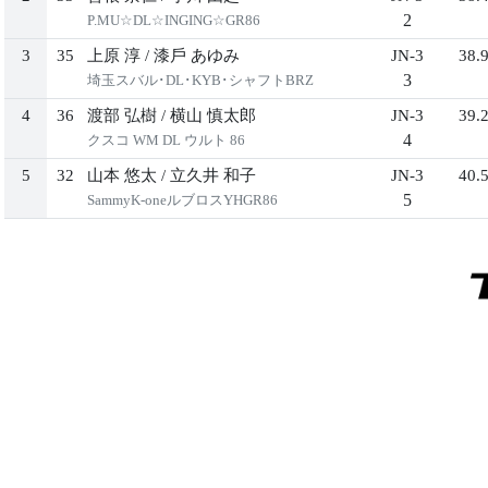
2
P.MU☆DL☆INGING☆GR86
3
35
上原 淳
/
漆⼾ あゆみ
JN-3
38.
3
埼⽟スバル･DL･KYB･シャフトBRZ
4
36
渡部 弘樹
/
横⼭ 慎太郎
JN-3
39.
4
クスコ WM DL ウルト 86
5
32
⼭本 悠太
/
⽴久井 和⼦
JN-3
40.
5
SammyK-oneルブロスYHGR86