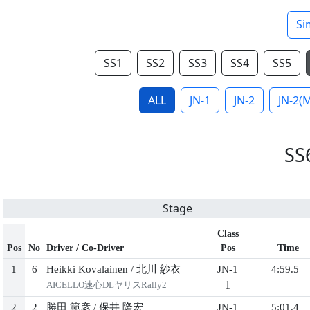
Si
SS1
SS2
SS3
SS4
SS5
ALL
JN-1
JN-2
JN-2(
SS
Stage
Class
Pos
No
Driver / Co-Driver
Pos
Time
1
6
Heikki Kovalainen
/
北川 紗⾐
JN-1
4:59.5
1
AICELLO速⼼DLヤリスRally2
2
2
勝⽥ 範彦
/
保井 隆宏
JN-1
5:01.4