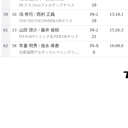
19
DLクスコitzzフォルテックヤリス
59
16
塙 将司
/
⻄村 正義
JN-2
15:18.1
19
555CTECUSCOWMDLGRヤリス
61
13
⼭⽥ 啓介
/
藤井 俊樹
JN-2
15:26.3
21
FIT-EASYソミック⽯川DLGRヤリス
62
58
常慶 明秀
/
徳永 琢磨
JN-X
16:08.0
6
⽇産福岡アルテックレーシングリーフ