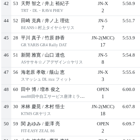
42
53
天野 智之
/
井上 裕紀⼦
JN-X
5:50.9
2
TRT・DL・RAV4 PHEV
44
52
⽥崎 克典
/
井ノ上 理佐
JN-5
5:51.7
7
BEANS☆村上タイヤ☆ヤリス
45
28
平川 真⼦
/
⽵原 静⾹
JN-2(MCC)
5:53.9
17
GR YARIS GR4 Rally DAT
46
51
新開 雅寛
/
⼭⼝ 達也
JN-5
5:54.8
8
ASササキ☆ノアデザイン☆ヤリス
47
56
海⽼原 孝敬
/
蔭⼭ 恵
JN-X
5:55.6
3
スマッシュ DL itzz フィット
48
60
⽥中 博
/
増本 俊之
OPEN
6:00.0
1
mst88⽥中⾃⼯サービス唐津ミラージュ
49
30
⽶林 慶晃
/
⽊村 悟⼠
JN-2(MCC)
6:07.8
18
KTMS GRヤリス
50
59
関 あゆみ
/
釜澤 亮
OPEN
6:09.7
2
FIT-EASY ZEAL 86