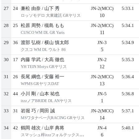
27
24
兼松 由奈
/
⼭下 秀
JN-2(MCC)
5:33.1
10
ロッソモデロ ⼤東建託 GRヤリス
28
25
松原 周勢
/
槻島 もも
JN-2(MCC)
5:34.1
11
CUSCO WM DL GR Yaris
29
36
渡部 弘樹
/
横⼭ 慎太郎
JN-3
5:34.9
5
クスコ WM DL ウルト 86
30
17
内藤 学武
/
⼤⾼ 徹也
JN-2
5:35.3
12
YH TEIN Motys GRヤリス
31
26
⻑尾 綱也
/
安藤 裕⼀
JN-2(MCC)
5:36.4
13
WPMS GRヤリスDAT
32
44
⼩川 剛
/
⼭本 祐也
JN-5
5:36.8
1
itzzノアBRIDE DL ANヤリス
33
31
岩堀 巧
/
岡⽥ 誠
JN-2(MCC)
5:37.1
14
MSワタナベ⼀六RACING GRヤリス
34
42
鶴岡 雄次
/
⼭岸 典将
JN-4
5:40.1
6
スマッシュ梓itzzフォルテックスイフト