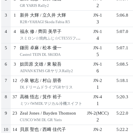
2
GR YARIS Rally2
3
1
新井 ⼤輝
/
⽴久井 ⼤輝
JN-1
5:06.8
3
R2R×YAHAGI Skoda Fabia R5
4
4
福永 修
/
⿑⽥ 美早⼦
JN-1
5:07.0
4
スミロン☆焼⾁ふじ☆CTE555ファビア
5
7
鎌⽥ 卓⿇
/
松本 優⼀
JN-1
5:07.1
5
Castrol TEIN DL SKODA
6
3
奴⽥原 ⽂雄
/
東 駿吾
JN-1
5:08.5
6
ADVAN KTMS GRヤリスRally2
7
12
⼩泉 敏志
/
村⼭ 朋⾹
JN-2
5:18.1
1
DLドリームドライブGRヤリス
8
37
⾼橋 悟志
/
箕作 裕⼦
JN-4
5:20.3
1
ミツバWMDLマジカル冷機スイフト
9
23
Zeal Jones
/
Bayden Thomson
JN-2(MCC)
5:22.0
2
CUSCO WM DL GR Yaris
10
14
⾙原 聖也
/
⻄﨑 佳代⼦
JN-2
5:22.2