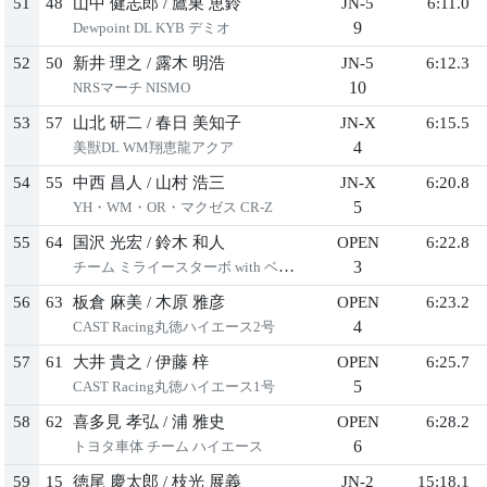
51
48
⼭中 健志郎
/
鷹巣 恵鈴
JN-5
6:11.0
9
Dewpoint DL KYB デミオ
52
50
新井 理之
/
露⽊ 明浩
JN-5
6:12.3
10
NRSマーチ NISMO
53
57
⼭北 研⼆
/
春⽇ 美知⼦
JN-X
6:15.5
4
美獣DL WM翔恵⿓アクア
54
55
中⻄ 昌⼈
/
⼭村 浩三
JN-X
6:20.8
5
YH・WM・OR・マクゼス CR-Z
55
64
国沢 光宏
/
鈴⽊ 和⼈
OPEN
6:22.8
3
チーム ミライースターボ with ベストカー
56
63
板倉 ⿇美
/
⽊原 雅彦
OPEN
6:23.2
4
CAST Racing丸徳ハイエース2号
57
61
⼤井 貴之
/
伊藤 梓
OPEN
6:25.7
5
CAST Racing丸徳ハイエース1号
58
62
喜多⾒ 孝弘
/
浦 雅史
OPEN
6:28.2
6
トヨタ⾞体 チーム ハイエース
59
15
徳尾 慶太郎
/
枝光 展義
JN-2
15:18.1