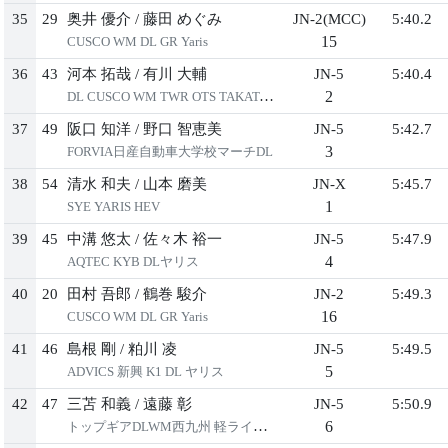
35
29
奥井 優介
/
藤⽥ めぐみ
JN-2(MCC)
5:40.2
15
CUSCO WM DL GR Yaris
36
43
河本 拓哉
/
有川 ⼤輔
JN-5
5:40.4
2
DL CUSCO WM TWR OTS TAKATAデミオ
37
49
阪⼝ 知洋
/
野⼝ 智恵美
JN-5
5:42.7
3
FORVIA⽇産⾃動⾞⼤学校マーチDL
38
54
清⽔ 和夫
/
⼭本 磨美
JN-X
5:45.7
1
SYE YARIS HEV
39
45
中溝 悠太
/
佐々⽊ 裕⼀
JN-5
5:47.9
4
AQTEC KYB DLヤリス
40
20
⽥村 吾郎
/
鶴巻 駿介
JN-2
5:49.3
16
CUSCO WM DL GR Yaris
41
46
島根 剛
/
粕川 凌
JN-5
5:49.5
5
ADVICS 新興 K1 DL ヤリス
42
47
三苫 和義
/
遠藤 彰
JN-5
5:50.9
6
トップギアDLWM⻄九州 軽ライフGK5