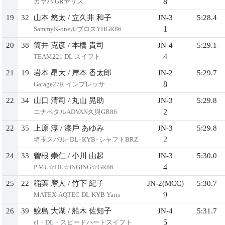
8
カヤバ GRヤリス
19
32
⼭本 悠太
/
⽴久井 和⼦
JN-3
5:28.4
1
SammyK-oneルブロスYHGR86
20
38
筒井 克彦
/
本橋 貴司
JN-4
5:29.1
4
TEAM221 DL スイフト
21
19
岩本 昂⼤
/
岸本 ⾹太郎
JN-2
5:29.7
8
Garage27R インプレッサ
22
34
⼭⼝ 清司
/
丸⼭ 晃助
JN-3
5:29.8
2
エナペタルADVAN久與GR86
22
35
上原 淳
/
漆⼾ あゆみ
JN-3
5:29.8
2
埼⽟スバル･DL･KYB･シャフトBRZ
24
33
曽根 崇仁
/
⼩川 由起
JN-3
5:30.0
4
P.MU☆DL☆INGING☆GR86
25
22
稲葉 摩⼈
/
⽵下 紀⼦
JN-2(MCC)
5:30.7
9
MATEX-AQTEC DL KYB Yaris
26
39
鮫島 ⼤湖
/
船⽊ 佐知⼦
JN-4
5:31.7
5
el・DL・スピードハートスイフト