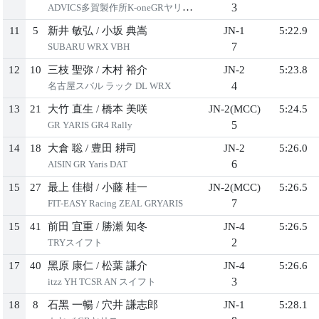
3
ADVICS多賀製作所K-oneGRヤリスDL
11
5
新井 敏弘
/
⼩坂 典嵩
JN-1
5:22.9
7
SUBARU WRX VBH
12
10
三枝 聖弥
/
⽊村 裕介
JN-2
5:23.8
4
名古屋スバル ラック DL WRX
13
21
⼤⽵ 直⽣
/
橋本 美咲
JN-2(MCC)
5:24.5
5
GR YARIS GR4 Rally
14
18
⼤倉 聡
/
豊⽥ 耕司
JN-2
5:26.0
6
AISIN GR Yaris DAT
15
27
最上 佳樹
/
⼩藤 桂⼀
JN-2(MCC)
5:26.5
7
FIT-EASY Racing ZEAL GRYARIS
15
41
前⽥ 宜重
/
勝瀬 知冬
JN-4
5:26.5
2
TRYスイフト
17
40
⿊原 康仁
/
松葉 謙介
JN-4
5:26.6
3
itzz YH TCSR AN スイフト
18
8
⽯⿊ ⼀暢
/
⽳井 謙志郎
JN-1
5:28.1