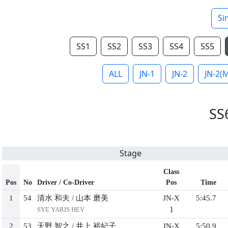
Si
SS1
SS2
SS3
SS4
SS5
ALL
JN-1
JN-2
JN-2(
SS
Stage
Class
Pos
No
Driver / Co-Driver
Pos
Time
1
54
清⽔ 和夫
/
⼭本 磨美
JN-X
5:45.7
1
SYE YARIS HEV
2
53
天野 智之
/
井上 裕紀⼦
JN-X
5:50.9