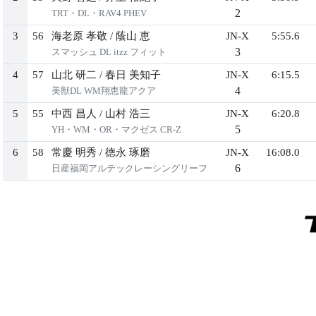
2
TRT・DL・RAV4 PHEV
3
56
海⽼原 孝敬
/
蔭⼭ 恵
JN-X
5:55.6
3
スマッシュ DL itzz フィット
4
57
⼭北 研⼆
/
春⽇ 美知⼦
JN-X
6:15.5
4
美獣DL WM翔恵⿓アクア
5
55
中⻄ 昌⼈
/
⼭村 浩三
JN-X
6:20.8
5
YH・WM・OR・マクゼス CR-Z
6
58
常慶 明秀
/
徳永 琢磨
JN-X
16:08.0
6
⽇産福岡アルテックレーシングリーフ