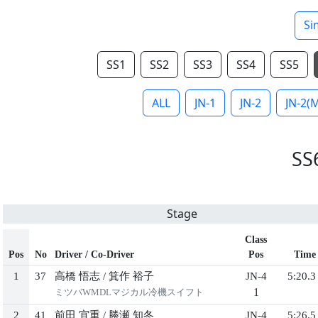
Si
SS1
SS2
SS3
SS4
SS5
ALL
JN-1
JN-2
JN-2(
SS
Stage
Class
Pos
No
Driver / Co-Driver
Pos
Time
1
37
⾼橋 悟志
/
箕作 裕⼦
JN-4
5:20.3
1
ミツバWMDLマジカル冷機スイフト
2
41
前⽥ 宜重
/
勝瀬 知冬
JN-4
5:26.5