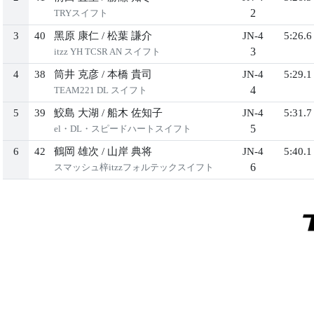
2
TRYスイフト
3
40
⿊原 康仁
/
松葉 謙介
JN-4
5:26.6
3
itzz YH TCSR AN スイフト
4
38
筒井 克彦
/
本橋 貴司
JN-4
5:29.1
4
TEAM221 DL スイフト
5
39
鮫島 ⼤湖
/
船⽊ 佐知⼦
JN-4
5:31.7
5
el・DL・スピードハートスイフト
6
42
鶴岡 雄次
/
⼭岸 典将
JN-4
5:40.1
6
スマッシュ梓itzzフォルテックスイフト