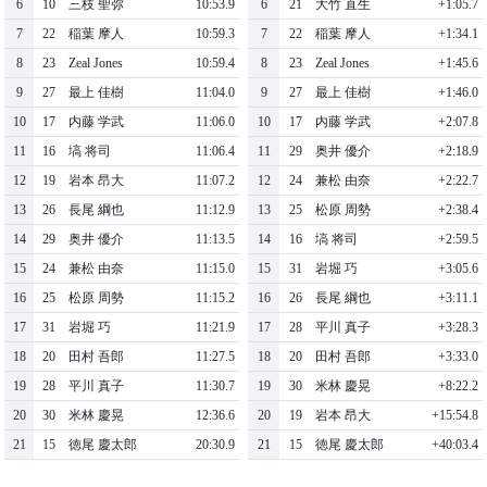
6
10
三枝 聖弥
10:53.9
6
21
⼤⽵ 直⽣
+1:05.7
7
22
稲葉 摩⼈
10:59.3
7
22
稲葉 摩⼈
+1:34.1
8
23
Zeal Jones
10:59.4
8
23
Zeal Jones
+1:45.6
9
27
最上 佳樹
11:04.0
9
27
最上 佳樹
+1:46.0
10
17
内藤 学武
11:06.0
10
17
内藤 学武
+2:07.8
11
16
塙 将司
11:06.4
11
29
奥井 優介
+2:18.9
12
19
岩本 昂⼤
11:07.2
12
24
兼松 由奈
+2:22.7
13
26
⻑尾 綱也
11:12.9
13
25
松原 周勢
+2:38.4
14
29
奥井 優介
11:13.5
14
16
塙 将司
+2:59.5
15
24
兼松 由奈
11:15.0
15
31
岩堀 巧
+3:05.6
16
25
松原 周勢
11:15.2
16
26
⻑尾 綱也
+3:11.1
17
31
岩堀 巧
11:21.9
17
28
平川 真⼦
+3:28.3
18
20
⽥村 吾郎
11:27.5
18
20
⽥村 吾郎
+3:33.0
19
28
平川 真⼦
11:30.7
19
30
⽶林 慶晃
+8:22.2
20
30
⽶林 慶晃
12:36.6
20
19
岩本 昂⼤
+15:54.8
21
15
徳尾 慶太郎
20:30.9
21
15
徳尾 慶太郎
+40:03.4