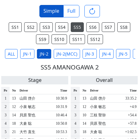
Simple
Full
SS1
SS2
SS3
SS4
SS5
SS6
SS7
SS8
SS9
SS10
SS11
SS12
ALL
JN-1
JN-2
JN-2(MCC)
JN-3
JN-4
JN-5
J
SS5 AMANOGAWA 2
Stage
Overall
Po
No
Driver
Time
Po
No
Driver
Time
1
13
⼭⽥ 啓介
10:30.9
1
13
⼭⽥ 啓介
33:35.2
2
12
⼩泉 敏志
10:31.9
2
12
⼩泉 敏志
+4.9
3
14
⾙原 聖也
10:46.4
3
10
三枝 聖弥
+54.4
4
18
⼤倉 聡
10:50.8
4
14
⾙原 聖也
+57.8
5
21
⼤⽵ 直⽣
10:53.3
5
18
⼤倉 聡
+1:02.5