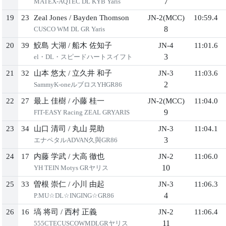
7
MATEX-AQTEC DL KYB Yaris
19
23
Zeal Jones
/
Bayden Thomson
JN-2(MCC)
10:59.4
8
CUSCO WM DL GR Yaris
20
39
鮫島 ⼤湖
/
船⽊ 佐知⼦
JN-4
11:01.6
3
el・DL・スピードハートスイフト
21
32
⼭本 悠太
/
⽴久井 和⼦
JN-3
11:03.6
2
SammyK-oneルブロスYHGR86
22
27
最上 佳樹
/
⼩藤 桂⼀
JN-2(MCC)
11:04.0
9
FIT-EASY Racing ZEAL GRYARIS
23
34
⼭⼝ 清司
/
丸⼭ 晃助
JN-3
11:04.1
3
エナペタルADVAN久與GR86
24
17
内藤 学武
/
⼤⾼ 徹也
JN-2
11:06.0
10
YH TEIN Motys GRヤリス
25
33
曽根 崇仁
/
⼩川 由起
JN-3
11:06.3
4
P.MU☆DL☆INGING☆GR86
26
16
塙 将司
/
⻄村 正義
JN-2
11:06.4
11
555CTECUSCOWMDLGRヤリス