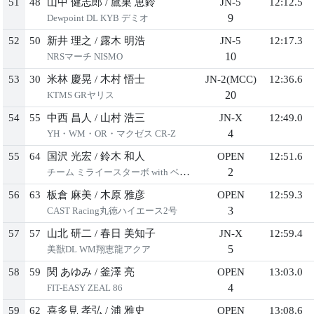
51
48
⼭中 健志郎
/
鷹巣 恵鈴
JN-5
12:12.5
9
Dewpoint DL KYB デミオ
52
50
新井 理之
/
露⽊ 明浩
JN-5
12:17.3
10
NRSマーチ NISMO
53
30
⽶林 慶晃
/
⽊村 悟⼠
JN-2(MCC)
12:36.6
20
KTMS GRヤリス
54
55
中⻄ 昌⼈
/
⼭村 浩三
JN-X
12:49.0
4
YH・WM・OR・マクゼス CR-Z
55
64
国沢 光宏
/
鈴⽊ 和⼈
OPEN
12:51.6
2
チーム ミライースターボ with ベストカー
56
63
板倉 ⿇美
/
⽊原 雅彦
OPEN
12:59.3
3
CAST Racing丸徳ハイエース2号
57
57
⼭北 研⼆
/
春⽇ 美知⼦
JN-X
12:59.4
5
美獣DL WM翔恵⿓アクア
58
59
関 あゆみ
/
釜澤 亮
OPEN
13:03.0
4
FIT-EASY ZEAL 86
59
62
喜多⾒ 孝弘
/
浦 雅史
OPEN
13:08.6