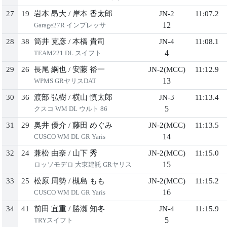
27
19
岩本 昂⼤
/
岸本 ⾹太郎
JN-2
11:07.2
12
Garage27R インプレッサ
28
38
筒井 克彦
/
本橋 貴司
JN-4
11:08.1
4
TEAM221 DL スイフト
29
26
⻑尾 綱也
/
安藤 裕⼀
JN-2(MCC)
11:12.9
13
WPMS GRヤリスDAT
30
36
渡部 弘樹
/
横⼭ 慎太郎
JN-3
11:13.4
5
クスコ WM DL ウルト 86
31
29
奥井 優介
/
藤⽥ めぐみ
JN-2(MCC)
11:13.5
14
CUSCO WM DL GR Yaris
32
24
兼松 由奈
/
⼭下 秀
JN-2(MCC)
11:15.0
15
ロッソモデロ ⼤東建託 GRヤリス
33
25
松原 周勢
/
槻島 もも
JN-2(MCC)
11:15.2
16
CUSCO WM DL GR Yaris
34
41
前⽥ 宜重
/
勝瀬 知冬
JN-4
11:15.9
5
TRYスイフト