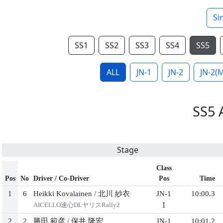
Si
SS1
SS2
SS3
SS4
SS5
ALL
JN-1
JN-2
JN-2(
SS5
Stage
Class
Pos
No
Driver / Co-Driver
Pos
Time
1
6
Heikki Kovalainen
/
北川 紗⾐
JN-1
10:00.3
1
AICELLO速⼼DLヤリスRally2
2
2
勝⽥ 範彦
/
保井 隆宏
JN-1
10:01.2