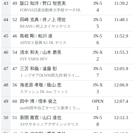
43
49
阪⼝ 知洋
/
野⼝ 智恵美
JN-5
11:39.2
4
FORVIA⽇産⾃動⾞⼤学校マーチDL
44
52
⽥崎 克典
/
井ノ上 理佐
JN-5
11:48.1
5
BEANS☆村上タイヤ☆ヤリス
45
46
島根 剛
/
粕川 凌
JN-5
11:52.9
6
ADVICS 新興 K1 DL ヤリス
46
54
清⽔ 和夫
/
⼭本 磨美
JN-X
11:55.3
2
SYE YARIS HEV
47
47
三苫 和義
/
遠藤 彰
JN-5
12:05.9
7
トップギアDLWM⻄九州 軽ライフGK5
48
56
海⽼原 孝敬
/
蔭⼭ 恵
JN-X
12:06.9
3
スマッシュ DL itzz フィット
49
60
⽥中 博
/
増本 俊之
OPEN
12:07.4
1
mst88⽥中⾃⼯サービス唐津ミラージュ
50
51
新開 雅寛
/
⼭⼝ 達也
JN-5
12:12.3
8
ASササキ☆ノアデザイン☆ヤリス