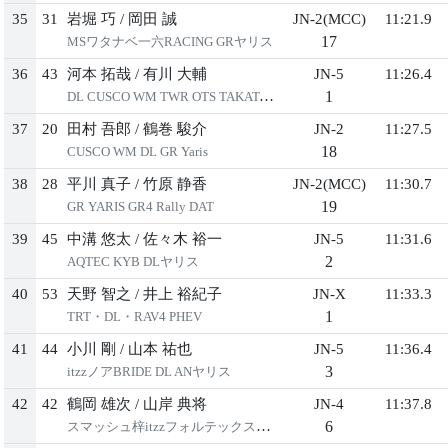
35
31
岩堀 巧
/
岡⽥ 誠
JN-2(MCC)
11:21.9
17
MSワタナベ⼀六RACING GRヤリス
36
43
河本 拓哉
/
有川 ⼤輔
JN-5
11:26.4
1
DL CUSCO WM TWR OTS TAKATAデミオ
37
20
⽥村 吾郎
/
鶴巻 駿介
JN-2
11:27.5
18
CUSCO WM DL GR Yaris
38
28
平川 真⼦
/
⽵原 静⾹
JN-2(MCC)
11:30.7
19
GR YARIS GR4 Rally DAT
39
45
中溝 悠太
/
佐々⽊ 裕⼀
JN-5
11:31.6
2
AQTEC KYB DLヤリス
40
53
天野 智之
/
井上 裕紀⼦
JN-X
11:33.3
1
TRT・DL・RAV4 PHEV
41
44
⼩川 剛
/
⼭本 祐也
JN-5
11:36.4
3
itzzノアBRIDE DL ANヤリス
42
42
鶴岡 雄次
/
⼭岸 典将
JN-4
11:37.8
6
スマッシュ梓itzzフォルテックスイフト