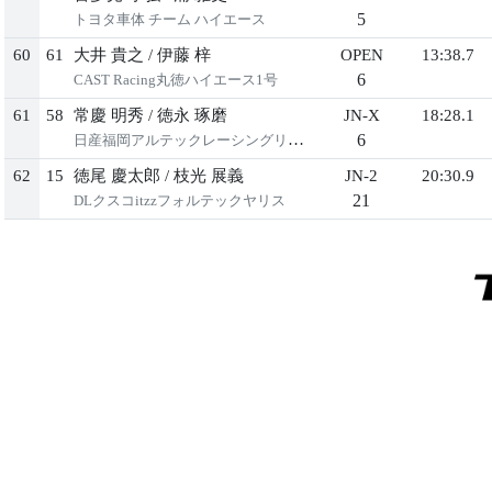
5
トヨタ⾞体 チーム ハイエース
60
61
⼤井 貴之
/
伊藤 梓
OPEN
13:38.7
6
CAST Racing丸徳ハイエース1号
61
58
常慶 明秀
/
徳永 琢磨
JN-X
18:28.1
6
⽇産福岡アルテックレーシングリーフ
62
15
徳尾 慶太郎
/
枝光 展義
JN-2
20:30.9
21
DLクスコitzzフォルテックヤリス