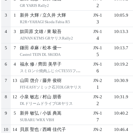
2
GR YARIS Rally2
3
1
新井 ⼤輝
/
⽴久井 ⼤輝
JN-1
10:05.9
3
R2R×YAHAGI Skoda Fabia R5
4
3
奴⽥原 ⽂雄
/
東 駿吾
JN-1
10:13.3
4
ADVAN KTMS GRヤリスRally2
5
7
鎌⽥ 卓⿇
/
松本 優⼀
JN-1
10:13.7
5
Castrol TEIN DL SKODA
6
4
福永 修
/
⿑⽥ 美早⼦
JN-1
10:19.2
6
スミロン☆焼⾁ふじ☆CTE555ファビア
7
13
⼭⽥ 啓介
/
藤井 俊樹
JN-2
10:30.9
1
FIT-EASYソミック⽯川DLGRヤリス
8
12
⼩泉 敏志
/
村⼭ 朋⾹
JN-2
10:31.9
2
DLドリームドライブGRヤリス
9
5
新井 敏弘
/
⼩坂 典嵩
JN-1
10:40.2
7
SUBARU WRX VBH
10
14
⾙原 聖也
/
⻄﨑 佳代⼦
JN-2
10:46.4