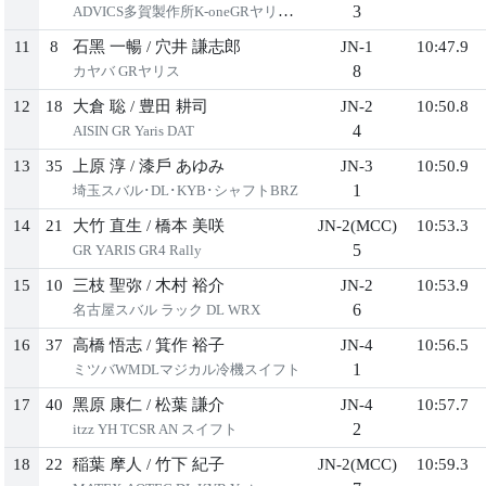
3
ADVICS多賀製作所K-oneGRヤリスDL
11
8
⽯⿊ ⼀暢
/
⽳井 謙志郎
JN-1
10:47.9
8
カヤバ GRヤリス
12
18
⼤倉 聡
/
豊⽥ 耕司
JN-2
10:50.8
4
AISIN GR Yaris DAT
13
35
上原 淳
/
漆⼾ あゆみ
JN-3
10:50.9
1
埼⽟スバル･DL･KYB･シャフトBRZ
14
21
⼤⽵ 直⽣
/
橋本 美咲
JN-2(MCC)
10:53.3
5
GR YARIS GR4 Rally
15
10
三枝 聖弥
/
⽊村 裕介
JN-2
10:53.9
6
名古屋スバル ラック DL WRX
16
37
⾼橋 悟志
/
箕作 裕⼦
JN-4
10:56.5
1
ミツバWMDLマジカル冷機スイフト
17
40
⿊原 康仁
/
松葉 謙介
JN-4
10:57.7
2
itzz YH TCSR AN スイフト
18
22
稲葉 摩⼈
/
⽵下 紀⼦
JN-2(MCC)
10:59.3