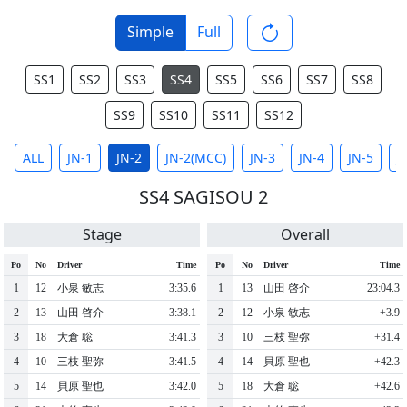
Simple
Full
SS1
SS2
SS3
SS4
SS5
SS6
SS7
SS8
SS9
SS10
SS11
SS12
ALL
JN-1
JN-2
JN-2(MCC)
JN-3
JN-4
JN-5
J
SS4 SAGISOU 2
Stage
Overall
Po
No
Driver
Time
Po
No
Driver
Time
1
12
⼩泉 敏志
3:35.6
1
13
⼭⽥ 啓介
23:04.3
2
13
⼭⽥ 啓介
3:38.1
2
12
⼩泉 敏志
+3.9
3
18
⼤倉 聡
3:41.3
3
10
三枝 聖弥
+31.4
4
10
三枝 聖弥
3:41.5
4
14
⾙原 聖也
+42.3
5
14
⾙原 聖也
3:42.0
5
18
⼤倉 聡
+42.6