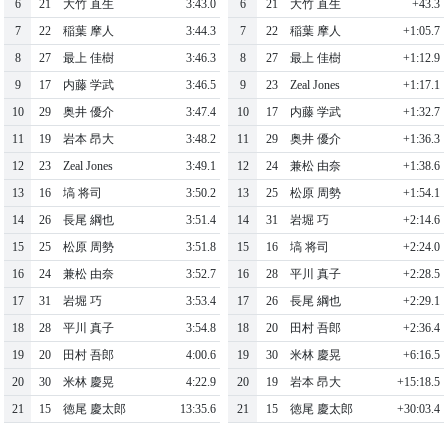
6
21
⼤⽵ 直⽣
3:43.0
6
21
⼤⽵ 直⽣
+43.3
7
22
稲葉 摩⼈
3:44.3
7
22
稲葉 摩⼈
+1:05.7
8
27
最上 佳樹
3:46.3
8
27
最上 佳樹
+1:12.9
9
17
内藤 学武
3:46.5
9
23
Zeal Jones
+1:17.1
10
29
奥井 優介
3:47.4
10
17
内藤 学武
+1:32.7
11
19
岩本 昂⼤
3:48.2
11
29
奥井 優介
+1:36.3
12
23
Zeal Jones
3:49.1
12
24
兼松 由奈
+1:38.6
13
16
塙 将司
3:50.2
13
25
松原 周勢
+1:54.1
14
26
⻑尾 綱也
3:51.4
14
31
岩堀 巧
+2:14.6
15
25
松原 周勢
3:51.8
15
16
塙 将司
+2:24.0
16
24
兼松 由奈
3:52.7
16
28
平川 真⼦
+2:28.5
17
31
岩堀 巧
3:53.4
17
26
⻑尾 綱也
+2:29.1
18
28
平川 真⼦
3:54.8
18
20
⽥村 吾郎
+2:36.4
19
20
⽥村 吾郎
4:00.6
19
30
⽶林 慶晃
+6:16.5
20
30
⽶林 慶晃
4:22.9
20
19
岩本 昂⼤
+15:18.5
21
15
徳尾 慶太郎
13:35.6
21
15
徳尾 慶太郎
+30:03.4