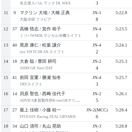
3
名古屋スバル ラック DL WRX
11
9
マクリン ⼤地
/
⼤橋 正典
JN-1
5:22.8
8
⼤阪冷研 ファビア
12
37
⾼橋 悟志
/
箕作 裕⼦
JN-4
5:23.5
1
ミツバWMDLマジカル冷機スイフト
13
40
⿊原 康仁
/
松葉 謙介
JN-4
5:24.1
2
itzz YH TCSR AN スイフト
14
18
⼤倉 聡
/
豊⽥ 耕司
JN-2
5:25.3
4
AISIN GR Yaris DAT
15
41
前⽥ 宜重
/
勝瀬 知冬
JN-4
5:25.7
3
TRYスイフト
16
14
⾙原 聖也
/
⻄﨑 佳代⼦
JN-2
5:26.1
5
ADVICS多賀製作所K-oneGRヤリスDL
17
27
最上 佳樹
/
⼩藤 桂⼀
JN-2(MCC)
5:28.4
6
FIT-EASY Racing ZEAL GRYARIS
18
34
⼭⼝ 清司
/
丸⼭ 晃助
JN-3
5:28.8