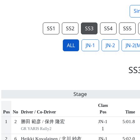
Si
SS1
SS2
SS3
SS4
SS5
ALL
JN-1
JN-2
JN-2(
SS
Stage
Class
Pos
No
Driver / Co-Driver
Pos
Time
1
2
勝⽥ 範彦
/
保井 隆宏
JN-1
5:01.8
1
GR YARIS Rally2
2
6
Heikki Kovalainen
/
北川 紗⾐
JN-1
5:02.0