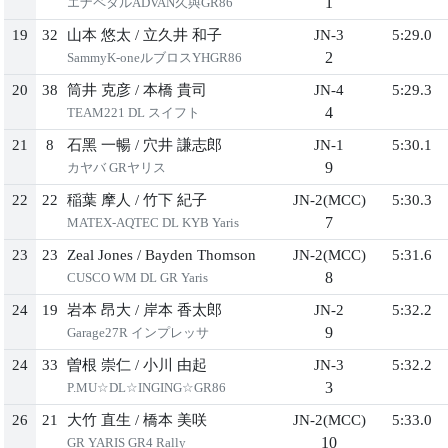
1
エナペタルADVAN久與GR86
19
32
⼭本 悠太
/
⽴久井 和⼦
JN-3
5:29.0
2
SammyK-oneルブロスYHGR86
20
38
筒井 克彦
/
本橋 貴司
JN-4
5:29.3
4
TEAM221 DL スイフト
21
8
⽯⿊ ⼀暢
/
⽳井 謙志郎
JN-1
5:30.1
9
カヤバ GRヤリス
22
22
稲葉 摩⼈
/
⽵下 紀⼦
JN-2(MCC)
5:30.3
7
MATEX-AQTEC DL KYB Yaris
23
23
Zeal Jones
/
Bayden Thomson
JN-2(MCC)
5:31.6
8
CUSCO WM DL GR Yaris
24
19
岩本 昂⼤
/
岸本 ⾹太郎
JN-2
5:32.2
9
Garage27R インプレッサ
24
33
曽根 崇仁
/
⼩川 由起
JN-3
5:32.2
3
P.MU☆DL☆INGING☆GR86
26
21
⼤⽵ 直⽣
/
橋本 美咲
JN-2(MCC)
5:33.0
10
GR YARIS GR4 Rally