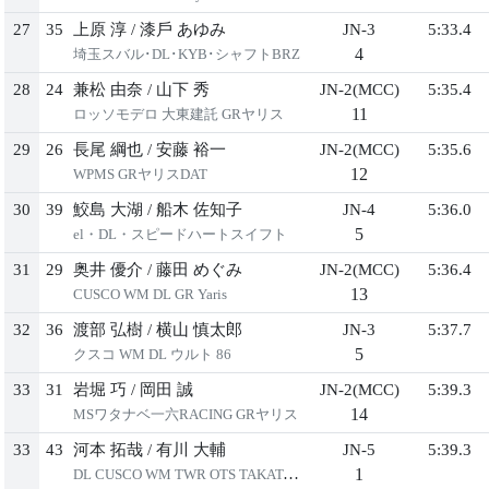
27
35
上原 淳
/
漆⼾ あゆみ
JN-3
5:33.4
4
埼⽟スバル･DL･KYB･シャフトBRZ
28
24
兼松 由奈
/
⼭下 秀
JN-2(MCC)
5:35.4
11
ロッソモデロ ⼤東建託 GRヤリス
29
26
⻑尾 綱也
/
安藤 裕⼀
JN-2(MCC)
5:35.6
12
WPMS GRヤリスDAT
30
39
鮫島 ⼤湖
/
船⽊ 佐知⼦
JN-4
5:36.0
5
el・DL・スピードハートスイフト
31
29
奥井 優介
/
藤⽥ めぐみ
JN-2(MCC)
5:36.4
13
CUSCO WM DL GR Yaris
32
36
渡部 弘樹
/
横⼭ 慎太郎
JN-3
5:37.7
5
クスコ WM DL ウルト 86
33
31
岩堀 巧
/
岡⽥ 誠
JN-2(MCC)
5:39.3
14
MSワタナベ⼀六RACING GRヤリス
33
43
河本 拓哉
/
有川 ⼤輔
JN-5
5:39.3
1
DL CUSCO WM TWR OTS TAKATAデミオ