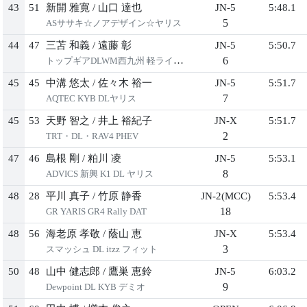
43
51
新開 雅寛
/
⼭⼝ 達也
JN-5
5:48.1
5
ASササキ☆ノアデザイン☆ヤリス
44
47
三苫 和義
/
遠藤 彰
JN-5
5:50.7
6
トップギアDLWM⻄九州 軽ライフGK5
45
45
中溝 悠太
/
佐々⽊ 裕⼀
JN-5
5:51.7
7
AQTEC KYB DLヤリス
45
53
天野 智之
/
井上 裕紀⼦
JN-X
5:51.7
2
TRT・DL・RAV4 PHEV
47
46
島根 剛
/
粕川 凌
JN-5
5:53.1
8
ADVICS 新興 K1 DL ヤリス
48
28
平川 真⼦
/
⽵原 静⾹
JN-2(MCC)
5:53.4
18
GR YARIS GR4 Rally DAT
48
56
海⽼原 孝敬
/
蔭⼭ 恵
JN-X
5:53.4
3
スマッシュ DL itzz フィット
50
48
⼭中 健志郎
/
鷹巣 恵鈴
JN-5
6:03.2
9
Dewpoint DL KYB デミオ