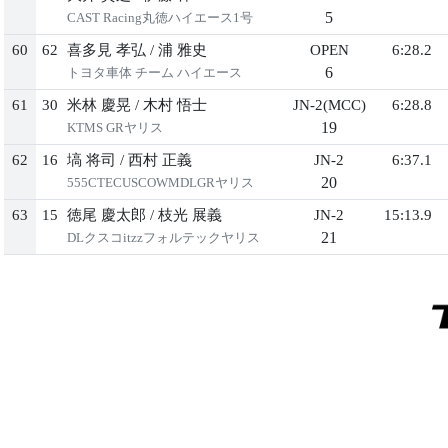
5
CAST Racing丸徳ハイエース1号
60
62
喜多⾒ 孝弘
/
浦 雅史
OPEN
6:28.2
6
トヨタ⾞体 チーム ハイエース
61
30
⽶林 慶晃
/
⽊村 悟⼠
JN-2(MCC)
6:28.8
19
KTMS GRヤリス
62
16
塙 将司
/
⻄村 正義
JN-2
6:37.1
20
555CTECUSCOWMDLGRヤリス
63
15
徳尾 慶太郎
/
枝光 展義
JN-2
15:13.9
21
DLクスコitzzフォルテックヤリス