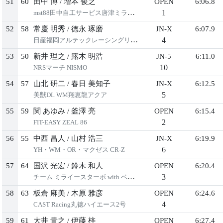
51
60
⽥中 博
/
増本 俊之
OPEN
6:06.8
1
mst88⽥中⾃⼯サービス唐津ミラージュ
52
58
常慶 明秀
/
徳永 琢磨
JN-X
6:07.9
4
⽇産福岡アルテックレーシングリーフ
53
50
新井 理之
/
露⽊ 明浩
JN-5
6:11.0
10
NRSマーチ NISMO
54
57
⼭北 研⼆
/
春⽇ 美知⼦
JN-X
6:12.5
5
美獣DL WM翔恵⿓アクア
55
59
関 あゆみ
/
釜澤 亮
OPEN
6:15.4
2
FIT-EASY ZEAL 86
56
55
中⻄ 昌⼈
/
⼭村 浩三
JN-X
6:19.9
6
YH・WM・OR・マクゼス CR-Z
57
64
国沢 光宏
/
鈴⽊ 和⼈
OPEN
6:20.4
3
チーム ミライースターボ with ベストカー
58
63
板倉 ⿇美
/
⽊原 雅彦
OPEN
6:24.6
4
CAST Racing丸徳ハイエース2号
59
61
⼤井 貴之
/
伊藤 梓
OPEN
6:27.4