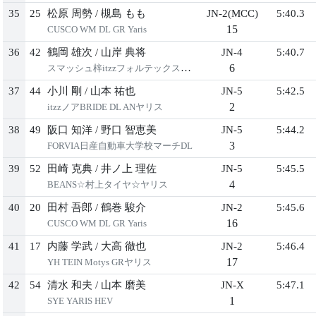
35
25
松原 周勢
/
槻島 もも
JN-2(MCC)
5:40.3
15
CUSCO WM DL GR Yaris
36
42
鶴岡 雄次
/
⼭岸 典将
JN-4
5:40.7
6
スマッシュ梓itzzフォルテックスイフト
37
44
⼩川 剛
/
⼭本 祐也
JN-5
5:42.5
2
itzzノアBRIDE DL ANヤリス
38
49
阪⼝ 知洋
/
野⼝ 智恵美
JN-5
5:44.2
3
FORVIA⽇産⾃動⾞⼤学校マーチDL
39
52
⽥崎 克典
/
井ノ上 理佐
JN-5
5:45.5
4
BEANS☆村上タイヤ☆ヤリス
40
20
⽥村 吾郎
/
鶴巻 駿介
JN-2
5:45.6
16
CUSCO WM DL GR Yaris
41
17
内藤 学武
/
⼤⾼ 徹也
JN-2
5:46.4
17
YH TEIN Motys GRヤリス
42
54
清⽔ 和夫
/
⼭本 磨美
JN-X
5:47.1
1
SYE YARIS HEV