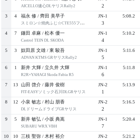
2
AICELLO速⼼DLヤリスRally2
3
4
福永 修
/
⿑⽥ 美早⼦
JN-1
5:08.2
3
スミロン☆焼⾁ふじ☆CTE555ファビア
4
7
鎌⽥ 卓⿇
/
松本 優⼀
JN-1
5:10.2
4
Castrol TEIN DL SKODA
5
3
奴⽥原 ⽂雄
/
東 駿吾
JN-1
5:11.6
5
ADVAN KTMS GRヤリスRally2
6
1
新井 ⼤輝
/
⽴久井 ⼤輝
JN-1
5:11.8
6
R2R×YAHAGI Skoda Fabia R5
7
13
⼭⽥ 啓介
/
藤井 俊樹
JN-2
5:13.9
1
FIT-EASYソミック⽯川DLGRヤリス
8
12
⼩泉 敏志
/
村⼭ 朋⾹
JN-2
5:16.5
2
DLドリームドライブGRヤリス
9
5
新井 敏弘
/
⼩坂 典嵩
JN-1
5:20.4
7
SUBARU WRX VBH
10
10
三枝 聖弥
/
⽊村 裕介
JN-2
5:21.2