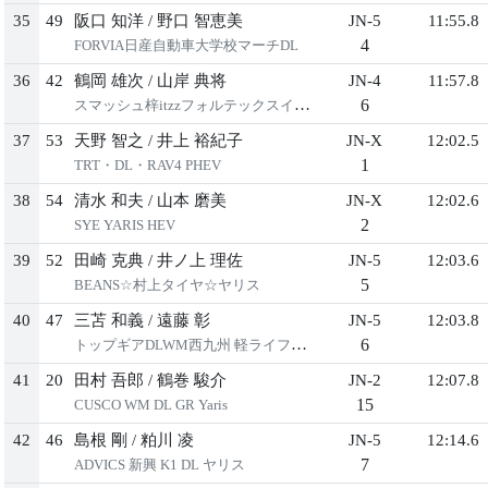
35
49
阪⼝ 知洋
/
野⼝ 智恵美
JN-5
11:55.8
4
FORVIA⽇産⾃動⾞⼤学校マーチDL
36
42
鶴岡 雄次
/
⼭岸 典将
JN-4
11:57.8
6
スマッシュ梓itzzフォルテックスイフト
37
53
天野 智之
/
井上 裕紀⼦
JN-X
12:02.5
1
TRT・DL・RAV4 PHEV
38
54
清⽔ 和夫
/
⼭本 磨美
JN-X
12:02.6
2
SYE YARIS HEV
39
52
⽥崎 克典
/
井ノ上 理佐
JN-5
12:03.6
5
BEANS☆村上タイヤ☆ヤリス
40
47
三苫 和義
/
遠藤 彰
JN-5
12:03.8
6
トップギアDLWM⻄九州 軽ライフGK5
41
20
⽥村 吾郎
/
鶴巻 駿介
JN-2
12:07.8
15
CUSCO WM DL GR Yaris
42
46
島根 剛
/
粕川 凌
JN-5
12:14.6
7
ADVICS 新興 K1 DL ヤリス