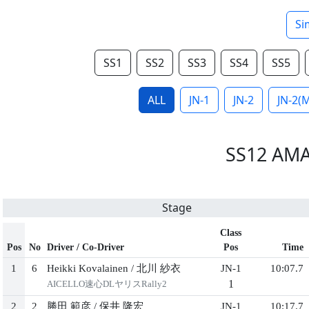
Si
SS1
SS2
SS3
SS4
SS5
ALL
JN-1
JN-2
JN-2(
SS12 AM
Stage
Class
Pos
No
Driver / Co-Driver
Pos
Time
1
6
Heikki Kovalainen
/
北川 紗⾐
JN-1
10:07.7
1
AICELLO速⼼DLヤリスRally2
2
2
勝⽥ 範彦
/
保井 隆宏
JN-1
10:17.7