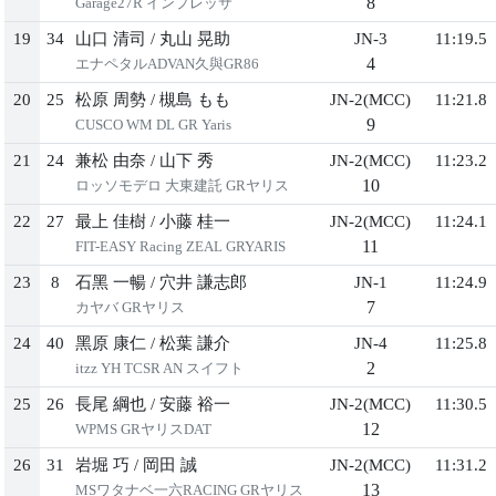
8
Garage27R インプレッサ
19
34
⼭⼝ 清司
/
丸⼭ 晃助
JN-3
11:19.5
4
エナペタルADVAN久與GR86
20
25
松原 周勢
/
槻島 もも
JN-2(MCC)
11:21.8
9
CUSCO WM DL GR Yaris
21
24
兼松 由奈
/
⼭下 秀
JN-2(MCC)
11:23.2
10
ロッソモデロ ⼤東建託 GRヤリス
22
27
最上 佳樹
/
⼩藤 桂⼀
JN-2(MCC)
11:24.1
11
FIT-EASY Racing ZEAL GRYARIS
23
8
⽯⿊ ⼀暢
/
⽳井 謙志郎
JN-1
11:24.9
7
カヤバ GRヤリス
24
40
⿊原 康仁
/
松葉 謙介
JN-4
11:25.8
2
itzz YH TCSR AN スイフト
25
26
⻑尾 綱也
/
安藤 裕⼀
JN-2(MCC)
11:30.5
12
WPMS GRヤリスDAT
26
31
岩堀 巧
/
岡⽥ 誠
JN-2(MCC)
11:31.2
13
MSワタナベ⼀六RACING GRヤリス