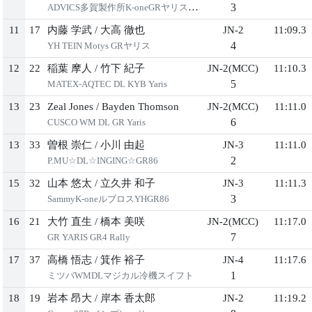
3
ADVICS多賀製作所K-oneGRヤリスDL
11
17
内藤 学武
/
⼤⾼ 徹也
JN-2
11:09.3
4
YH TEIN Motys GRヤリス
12
22
稲葉 摩⼈
/
⽵下 紀⼦
JN-2(MCC)
11:10.3
5
MATEX-AQTEC DL KYB Yaris
13
23
Zeal Jones
/
Bayden Thomson
JN-2(MCC)
11:11.0
6
CUSCO WM DL GR Yaris
13
33
曽根 崇仁
/
⼩川 由起
JN-3
11:11.0
2
P.MU☆DL☆INGING☆GR86
15
32
⼭本 悠太
/
⽴久井 和⼦
JN-3
11:11.3
3
SammyK-oneルブロスYHGR86
16
21
⼤⽵ 直⽣
/
橋本 美咲
JN-2(MCC)
11:17.0
7
GR YARIS GR4 Rally
17
37
⾼橋 悟志
/
箕作 裕⼦
JN-4
11:17.6
1
ミツバWMDLマジカル冷機スイフト
18
19
岩本 昂⼤
/
岸本 ⾹太郎
JN-2
11:19.2