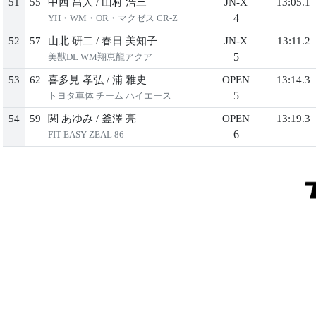
51
55
中⻄ 昌⼈
/
⼭村 浩三
JN-X
13:05.1
4
YH・WM・OR・マクゼス CR-Z
52
57
⼭北 研⼆
/
春⽇ 美知⼦
JN-X
13:11.2
5
美獣DL WM翔恵⿓アクア
53
62
喜多⾒ 孝弘
/
浦 雅史
OPEN
13:14.3
5
トヨタ⾞体 チーム ハイエース
54
59
関 あゆみ
/
釜澤 亮
OPEN
13:19.3
6
FIT-EASY ZEAL 86