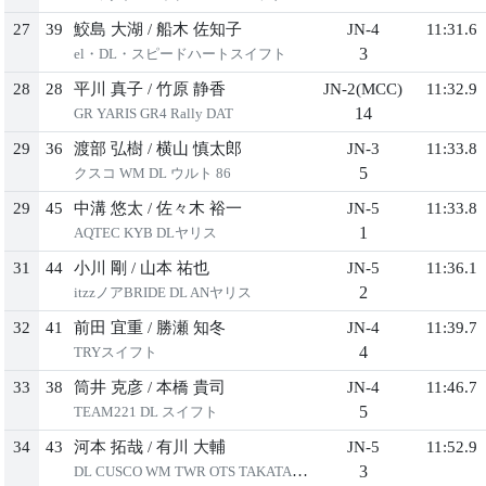
27
39
鮫島 ⼤湖
/
船⽊ 佐知⼦
JN-4
11:31.6
3
el・DL・スピードハートスイフト
28
28
平川 真⼦
/
⽵原 静⾹
JN-2(MCC)
11:32.9
14
GR YARIS GR4 Rally DAT
29
36
渡部 弘樹
/
横⼭ 慎太郎
JN-3
11:33.8
5
クスコ WM DL ウルト 86
29
45
中溝 悠太
/
佐々⽊ 裕⼀
JN-5
11:33.8
1
AQTEC KYB DLヤリス
31
44
⼩川 剛
/
⼭本 祐也
JN-5
11:36.1
2
itzzノアBRIDE DL ANヤリス
32
41
前⽥ 宜重
/
勝瀬 知冬
JN-4
11:39.7
4
TRYスイフト
33
38
筒井 克彦
/
本橋 貴司
JN-4
11:46.7
5
TEAM221 DL スイフト
34
43
河本 拓哉
/
有川 ⼤輔
JN-5
11:52.9
3
DL CUSCO WM TWR OTS TAKATAデミオ