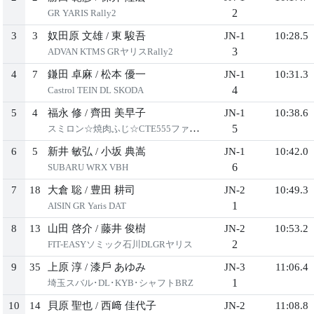
2
GR YARIS Rally2
3
3
奴⽥原 ⽂雄
/
東 駿吾
JN-1
10:28.5
3
ADVAN KTMS GRヤリスRally2
4
7
鎌⽥ 卓⿇
/
松本 優⼀
JN-1
10:31.3
4
Castrol TEIN DL SKODA
5
4
福永 修
/
⿑⽥ 美早⼦
JN-1
10:38.6
5
スミロン☆焼⾁ふじ☆CTE555ファビア
6
5
新井 敏弘
/
⼩坂 典嵩
JN-1
10:42.0
6
SUBARU WRX VBH
7
18
⼤倉 聡
/
豊⽥ 耕司
JN-2
10:49.3
1
AISIN GR Yaris DAT
8
13
⼭⽥ 啓介
/
藤井 俊樹
JN-2
10:53.2
2
FIT-EASYソミック⽯川DLGRヤリス
9
35
上原 淳
/
漆⼾ あゆみ
JN-3
11:06.4
1
埼⽟スバル･DL･KYB･シャフトBRZ
10
14
⾙原 聖也
/
⻄﨑 佳代⼦
JN-2
11:08.8