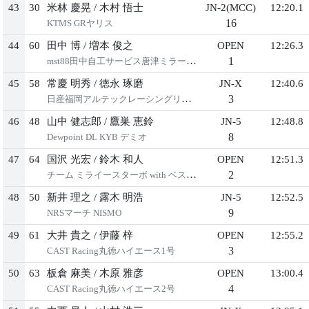
43
30
⽶林 慶晃
/
⽊村 悟⼠
JN-2(MCC)
12:20.1
16
KTMS GRヤリス
44
60
⽥中 博
/
増本 俊之
OPEN
12:26.3
1
mst88⽥中⾃⼯サービス唐津ミラージュ
45
58
常慶 明秀
/
徳永 琢磨
JN-X
12:40.6
3
⽇産福岡アルテックレーシングリーフ
46
48
⼭中 健志郎
/
鷹巣 恵鈴
JN-5
12:48.8
8
Dewpoint DL KYB デミオ
47
64
国沢 光宏
/
鈴⽊ 和⼈
OPEN
12:51.3
2
チーム ミライースターボ with ベストカー
48
50
新井 理之
/
露⽊ 明浩
JN-5
12:52.5
9
NRSマーチ NISMO
49
61
⼤井 貴之
/
伊藤 梓
OPEN
12:55.2
3
CAST Racing丸徳ハイエース1号
50
63
板倉 ⿇美
/
⽊原 雅彦
OPEN
13:00.4
4
CAST Racing丸徳ハイエース2号