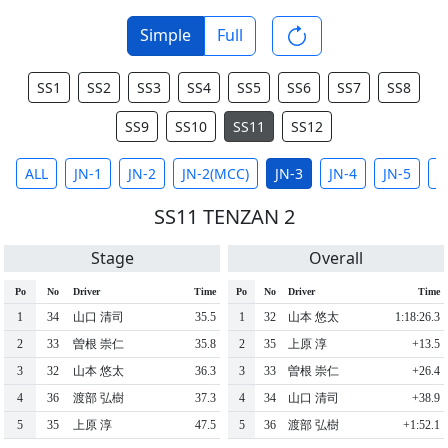
Simple
Full
SS1
SS2
SS3
SS4
SS5
SS6
SS7
SS8
SS9
SS10
SS11
SS12
ALL
JN-1
JN-2
JN-2(MCC)
JN-3
JN-4
JN-5
J
SS11 TENZAN 2
Stage
Overall
Po
No
Driver
Time
Po
No
Driver
Time
1
34
⼭⼝ 清司
35.5
1
32
⼭本 悠太
1:18:26.3
2
33
曽根 崇仁
35.8
2
35
上原 淳
+13.5
3
32
⼭本 悠太
36.3
3
33
曽根 崇仁
+26.4
4
36
渡部 弘樹
37.3
4
34
⼭⼝ 清司
+38.9
5
35
上原 淳
47.5
5
36
渡部 弘樹
+1:52.1